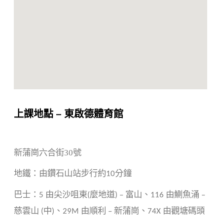
上課地點 – 東啟德體育館
新蒲崗六合街30號
地鐵：由鑽石山站步行約
分鐘
10
巴士：
由尖沙咀東
麼地道
富山、
由鰂魚涌
5
(
) –
116
–
慈雲山
中
、
由順利
新蒲崗、
由觀塘碼頭
(
)
29M
–
74X