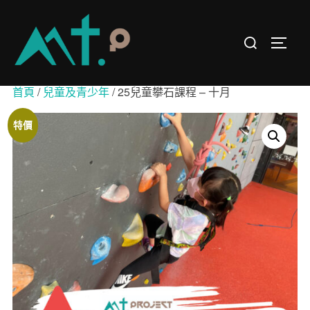
首頁
/
兒童及青少年
/ 25兒童攀石課程 – 十月
特價