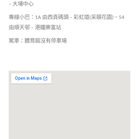
大埔中心
–
專線小巴：
由西貢碼頭
彩虹道
采頤花園
、
1A
–
(
)
54
由順天邨
港鐵樂富站
–
駕車：體育館沒有停車場