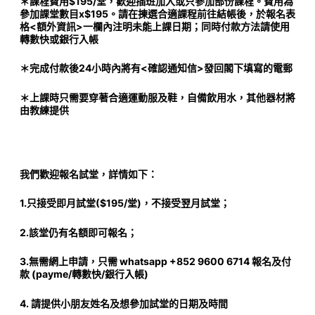
＊課程費用$195/堂，歡迎插班加入或只參加部份課程。費用為
參加課堂數目x$195。請在揀選合適課程前往結帳後，於報名表
格<額外資訊>一欄內注明未能上課日期；同時付款方法請使用
轉數快或銀行入帳
＊完成付款後24小時內將有<確認通知信>發回閣下填寫的電郵
＊上課時只需要穿著合適運動服及鞋，自備飲用水，其他器材將
由教練提供
我們歡迎報名試堂，詳情如下：
1.只接受即月試堂($195/堂)，不接受翌月試堂；
2.該堂仍有名額即可報名；
3.無需網上申請，只需 whatsapp +852 9600 6714 報名及付
款 (payme/轉數快/銀行入帳)
4. 請提供小朋友姓名及想參加試堂的日期及時間