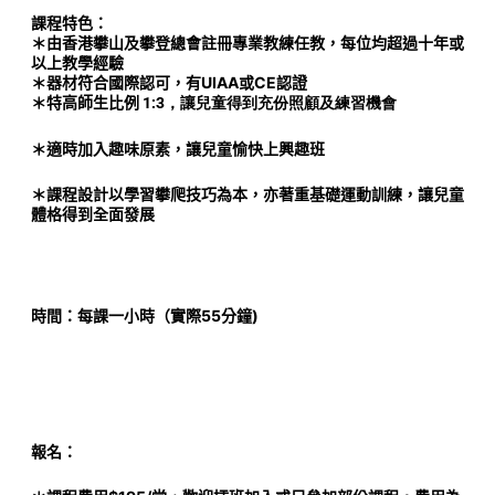
課程特色：
＊由香港攀山及攀登總會註冊專業教練任教，每位均超過十年或
以上教學經驗
＊器材符合國際認可，有UIAA或CE認證
＊特高師生比例
1:3，讓兒童得到充份照顧及練習機會
＊適時加入趣味原素，讓兒童愉快上興趣班
＊課程設計以學習攀爬技巧為本，亦著重基礎運動訓練，讓兒童
體格得到全面發展
時間：每課一小時（實際55分鐘)
報名：