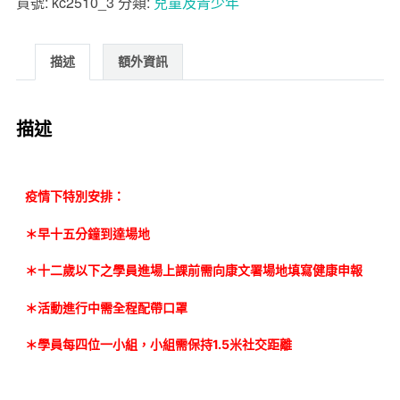
貨號:
kc2510_3
分類:
兒童及青少年
描述
額外資訊
描述
疫情下特別安排：
＊早十五分鐘到達場地
＊十二歲以下之學員進場上課前需向康文署場地填寫健康申報
＊活動進行中需全程配帶口罩
＊學員每四位一小組，小組需保持1.5米社交距離